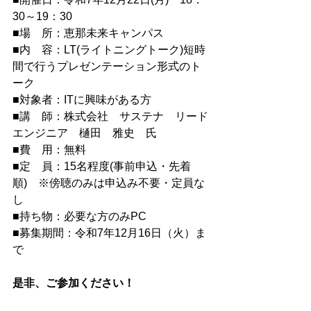
30～19：30
■場　所：恵那未来キャンパス
■
内　容：LT(ライトニングトーク)短時
間で行うプレゼンテーション形式のト
ーク
■対象者：ITに興味がある方
■講　師：株式会社　サステナ　リード
エンジニア　樋田　雅史　氏
■費　用：無料
■定　員：15名程度(事前申込・先着
順)　※傍聴のみは申込み不要・定員な
し
■持ち物：必要な方のみPC
■募集期間
：令和7年12月16日（火）ま
で
是非、ご参加ください！