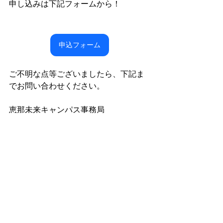
申し込みは下記フォームから！
申し込みフォーム
申込フォーム
ご不明な点等ございましたら、下記ま
でお問い合わせください。
恵那未来キャンパス事務局
恵那市役所SDGs推進室
TEL：0573-26-2111　Email : 
sdgs@city.ena.lg.jp
すべて表示
最新記事