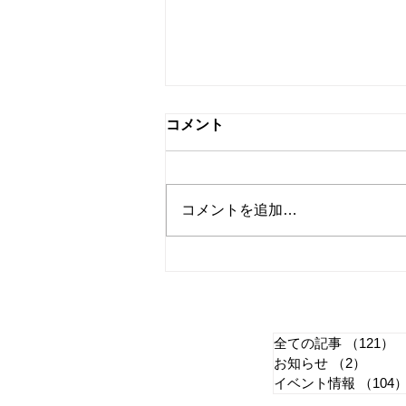
コメント
コメントを追加…
【恵那未来キャンパ
ス
（変更）8月スケジュールの
全ての記事
（121）
1
せ
お知らせ
（2）
2件の
イベント情報
（104