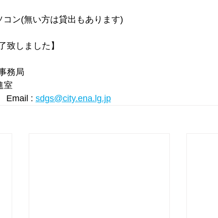
ソコン(無い方は貸出もあります)
了致しました】
事務局
進室
Email : 
sdgs@city.ena.lg.jp