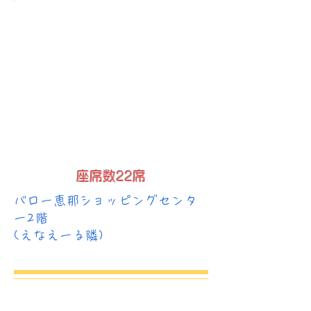
座席数22席
バロー恵那ショッピングセンタ
ー2階
(えなえーる隣)