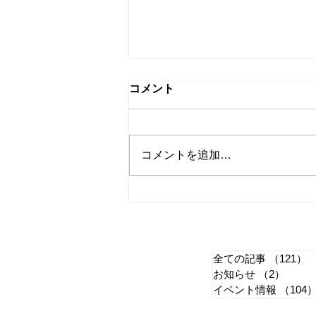
コメント
コメントを追加…
【恵那未来キャンパ
ス
（変更）8月スケジュールの
全ての記事
（121）
1
せ
お知らせ
（2）
2件の
イベント情報
（104