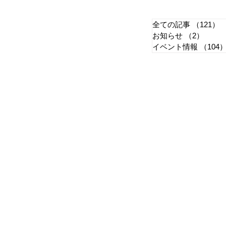
ス
（変更）8月スケジュールの
全ての記事
（121）
1
せ
お知らせ
（2）
2件の
イベント情報
（104
お問い合せ
恵那市役所 まちづくり企画部 SD
〒509-7292
岐阜県恵那市長島町正家一丁目1番地
電話番号：0573-26-2111
ファクス：0573-25-6150