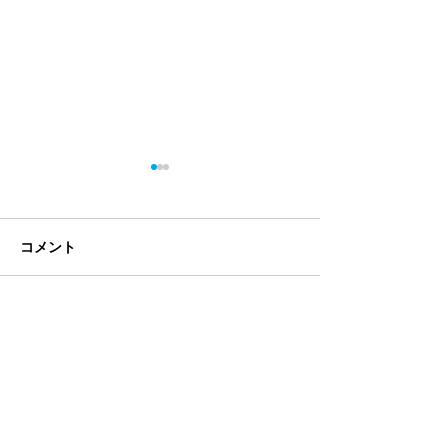
コメント
コメントを追加…
オンラインアシ
講座を開催しま
【恵那未来キャンパ
ス】
8月スケジュールのお知らせ
全ての記事
（121）
121件の記事
お知らせ
（2）
2件の記事