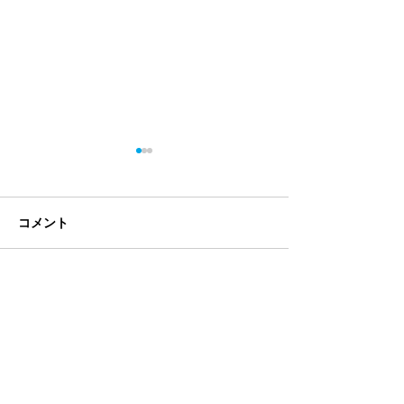
コメント
コメントを追加…
オンラインアシ
講座を開催しま
【恵那未来キャンパ
ス】
8月スケジュールのお知らせ
全ての記事
（121）
121件の記事
お知らせ
（2）
2件の記事